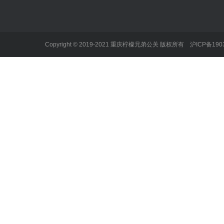
公司新闻
不正当竞争
不当言论
行业动态
产品缺陷
学术造假
劳资纠纷
勒索和性事
Copyright © 2019-2021 重庆柠檬兄弟公关 版权所有
沪ICP备190
企业事故
名誉人格侵
经济合同纠纷
性骚扰
知识产权纠纷