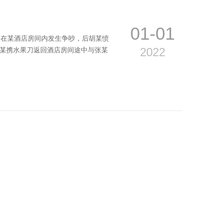
01-01
葛在某酒店房间内发生争吵，后胡某愤
2022
胡某携水果刀返回酒店房间途中与张某
12-31
班组）发出《中标通知书》，通知其