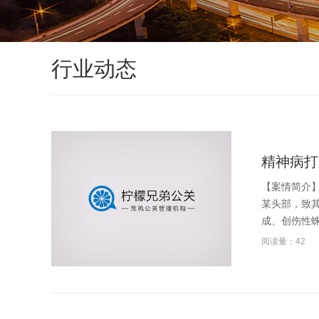
行业动态
精神病打
【案情简介
某头部，致
成、创伤性蛛
阅读量：42