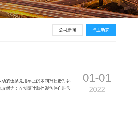
公司新闻
行业动态
01-01
激动的伍某竟用车上的木制扫把击打郭
2022
院诊断为：左侧颞叶脑挫裂伤伴血肿形