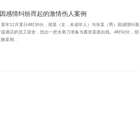
因感情纠纷而起的激情伤人案例
某年12月某日4时30分，胡某（女，未成年人）与张某（男）因感情纠
于该酒店的员工宿舍，找出一把水果刀准备当着张某面自残。4时50分，
某相...
可被认定为工程居间合同
】（一）合同签订的基本情况某年，A公司（业主方）向B公司（被申请人